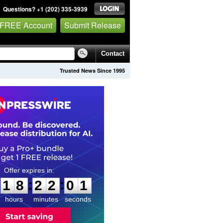
Questions? +1 (202) 335-3939
 FREE Account
Submit Release
Contact
Trusted News Since 1995
1
8
2
2
0
0
:
:
1
8
2
2
0
0
hours
minutes
seconds