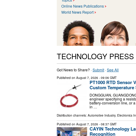
Online News Publications
World News Report
TECHNOLOGY PRESS
Got News to Share? ·
Submit
·
See All
Published on
August 7, 2026
- 09:06 GMT
PT1000 RTD Sensor V
Custom Temperature 
DONGGUAN, GUANGDONG, CHI
engineer specifying a resist
battery-conversion line, or
in …
Distribution channels:
Automotive Industry
,
Electronics I
Published on
August 7, 2026
- 08:37 GMT
CAYIN Technology Lau
Recognition