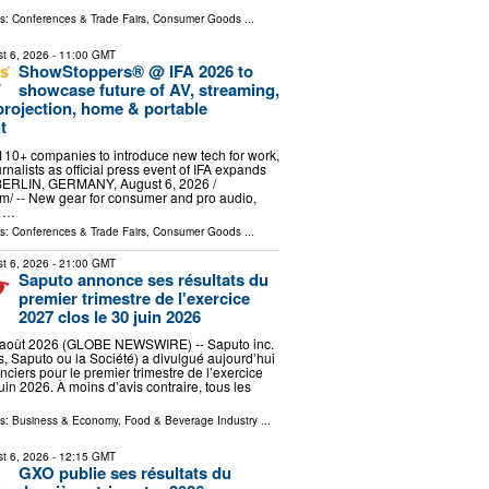
ls:
Conferences & Trade Fairs
,
Consumer Goods
...
t 6, 2026
- 11:00 GMT
ShowStoppers® @ IFA 2026 to
showcase future of AV, streaming,
projection, home & portable
t
 110+ companies to introduce new tech for work,
rnalists as official press event of IFA expands
 BERLIN, GERMANY, August 6, 2026 /⁨
⁩/ -- New gear for consumer and pro audio,
g …
ls:
Conferences & Trade Fairs
,
Consumer Goods
...
t 6, 2026
- 21:00 GMT
Saputo annonce ses résultats du
premier trimestre de l'exercice
2027 clos le 30 juin 2026
oût 2026 (GLOBE NEWSWIRE) -- Saputo inc.
, Saputo ou la Société) a divulgué aujourd’hui
anciers pour le premier trimestre de l’exercice
uin 2026. À moins d’avis contraire, tous les
ls:
Business & Economy
,
Food & Beverage Industry
...
t 6, 2026
- 12:15 GMT
GXO publie ses résultats du