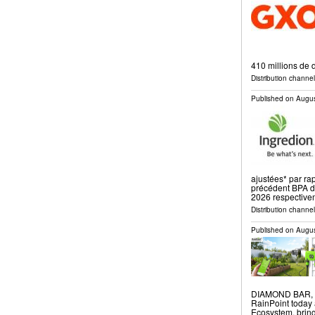
410 millions de 
Distribution channel
Published on
Augus
ajustées* par ra
précédent BPA dé
2026 respective
Distribution channel
Published on
Augus
DIAMOND BAR, C
RainPoint today
Ecosystem, bring