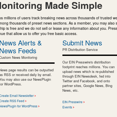
onitoring Made Simple
s millions of users track breaking news across thousands of trusted w
mong thousands of preset news sections. As a member, you may also 
ip is free and we do not sell or lease any information about you. Press
e that allow us to offer you free basic access.
News Alerts &
Submit News
News Feeds
PR Distribution Service
Custom News Monitoring
Our EIN Presswire's distribution
footprint reaches millions. You can
News page results can be outputted
upload news which is re-published
as RSS or received daily by email.
through EIN Newsdesk, fed into
You may also use our NewsPlugin
Twitter and Facebook, and onto
for WordPress.
partner sites, Google News, Bing
News, etc.
Create Email Newsletter
Create RSS Feed
EIN Presswire
NewsPlugin for WordPress
Events