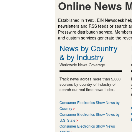
Online News M
Established in 1995, EIN Newsdesk help
newsletters and RSS feeds or search a
Presswire distribution service. Membersh
and custom services generate the revenu
News by Country
& by Industry
Worldwide News Coverage
Track news across more than 5,000
sources by country or industry or
search our real-time news index.
Consumer Electronics Show News by
Country
Consumer Electronics Show News by
U.S. State
Consumer Electronics Show News
Topics