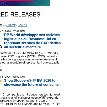
RED RELEASES
re? ·
Submit
·
See All
t 7, 2026
- 07:09 GMT
DP World développe ses activités
logistiques au Royaume-Uni en
reprenant six sites de GXO dédiés
au secteur alimentaire
ût 2026 (GLOBE NEWSWIRE) -- DP World a
 avec GXO Logistics (NYSE : GXO) portant sur
ix sites de logistique contractuelle desservant
ecteur alimentaire et représentant une capacité
…
s:
t 5, 2026
- 12:00 GMT
ShowStoppers® @ IFA 2026 to
showcase the future of consumer
 110+ companies to introduce new tech for work,
rnalists as official press event of IFA expands
 BERLIN, GERMANY, August 5, 2026 /⁨
om⁩/ -- BERLIN, GERMANY and NEW YORK, NY,