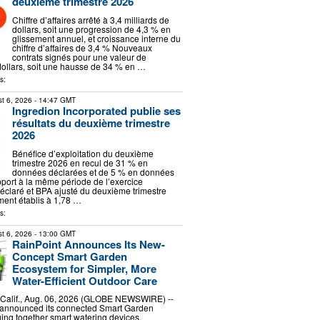
deuxième trimestre 2026
Chiffre d’affaires arrêté à 3,4 milliards de
dollars, soit une progression de 4,3 % en
glissement annuel, et croissance interne du
chiffre d’affaires de 3,4 % Nouveaux
contrats signés pour une valeur de
dollars, soit une hausse de 34 % en …
s:
t 6, 2026
- 14:47 GMT
Ingredion Incorporated publie ses
résultats du deuxième trimestre
2026
Bénéfice d’exploitation du deuxième
trimestre 2026 en recul de 31 % en
données déclarées et de 5 % en données
pport à la même période de l’exercice
claré et BPA ajusté du deuxième trimestre
ment établis à 1,78 …
s:
t 6, 2026
- 13:00 GMT
RainPoint Announces Its New-
Concept Smart Garden
Ecosystem for Simpler, More
Water-Efficient Outdoor Care
alif., Aug. 06, 2026 (GLOBE NEWSWIRE) --
 announced its connected Smart Garden
ing together smart watering devices,