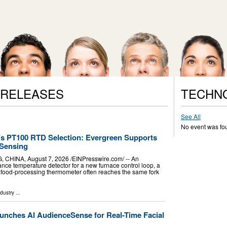
 RELEASES
TECHN
See All
No event was fo
s PT100 RTD Selection: Evergreen Supports
Sensing
NA, August 7, 2026 /⁨EINPresswire.com⁩/ -- An
ance temperature detector for a new furnace control loop, a
 a food-processing thermometer often reaches the same fork
ndustry
...
nches AI AudienceSense for Real-Time Facial