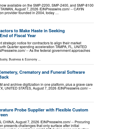
on now available on the SMP-2200, SMP-2400, and SMP-8100
 TAIWAN, August 7, 2026 /⁨EINPresswire.com⁩/ -- CAYIN
tion provider founded in 2004, today …
ctors to Make Haste in Seeking
End of Fiscal Year
strategic notice for contractors to align their market
Fourth Quarter spending acceleration TAMPA, FL, UNITED
NPresswire.com⁩/ -- As the federal government approaches
dustry
,
Business & Economy
...
emetery, Crematory and Funeral Software
Back
and archive digitization in one platform, plus a grave care
TX, UNITED STATES, August 7, 2026 /⁨EINPresswire.com⁩/ --
ature Probe Supplier with Flexible Custom
reen
A, August 7, 2026 /⁨EINPresswire.com⁩/ -- Procuring
 presents challenges that only surface after initial