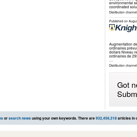
environmental s
coordinated solu
Distribution channel
Published on
Augus
Augmentation des
ordinaires prévu
dollars Niveau re
ordinaires de 29
…
Distribution channel
Got n
Submi
ws
or
search news
using your own keywords. There are
932,456,318
articles in