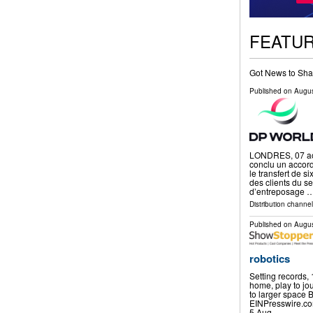
FEATU
Got News to Sha
Published on
Augus
LONDRES, 07 ao
conclu un accord
le transfert de s
des clients du s
d’entreposage 
Distribution channel
Published on
Augus
robotics
Setting records,
home, play to jou
to larger space
EINPresswire.c
5 Aug …