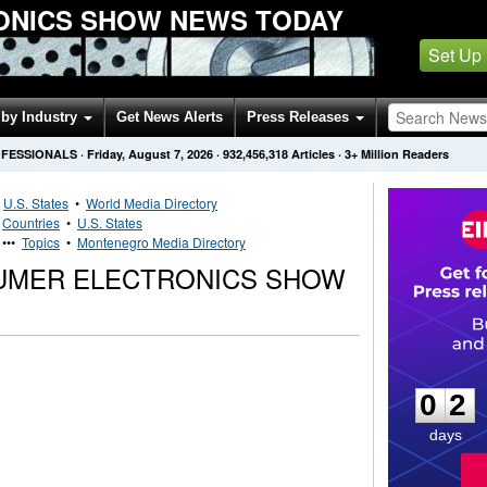
ONICS SHOW NEWS TODAY
Set Up
by Industry
Get News Alerts
Press Releases
OFESSIONALS
·
Friday, August 7, 2026
·
932,456,318
Articles
· 3+ Million Readers
•
U.S. States
•
World Media Directory
•
Countries
•
U.S. States
•••
Topics
•
Montenegro Media Directory
MER ELECTRONICS SHOW
0
2
0
2
days