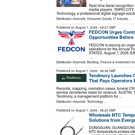
Real-time facial recogniti
media players. TAIPEI CITY,
Technology, a professional digital signage solu
Distribution channels:
Consumer Goods
,
IT Industry
...
Published on
August 7, 2026
- 08:37 GMT
FEDCON Urges Contra
Opportunities Before 
FEDCON is issuing an urgent 
operations for the annual 
STATES, August 7, 2026 /⁨EI
…
Distribution channels:
Banking, Finance & Investment In
Published on
August 7, 2026
- 08:36 GMT
Tendmory Launches C
That Pays Operators 
Records, mapping, cremation cases, funeral CRM 
service cemeteries resell for revenue. AUSTIN, 
Tendmory, a management platform for …
Distribution channels:
Technology
...
Published on
August 7, 2026
- 08:20 GMT
Wholesale NTC Temper
Solutions from Everg
DONGGUAN, GUANGDONG, CHIN
NTC temperature probes often