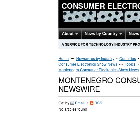
CONSUMER ELECTR
About
News by Country
News 
A SERVICE FOR TECHNOLOGY INDUSTRY PR
Home
•••
Newswires by Industry
•
Countries
Consumer Electronics Show News
•••
Topics
Montenegro Consumer Electronics Show News
MONTENEGRO CONSU
NEWSWIRE
Get by
Email
•
RSS
No articles found