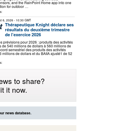
ensors, and the RainPoint Home app into one
tion for outdoor …
s:
t 6, 2026
- 10:30 GMT
Thérapeutique Knight déclare ses
résultats du deuxième trimestre
de l’exercice 2026
 prévisions pour 2026 : produits des activités
s de 540 millions de dollars à 560 millions de
cord semestriel des produits des activités
3 millions de dollars et du BAIIA ajusté1 de 52
s:
ews to share?
t it now.
 our news database.