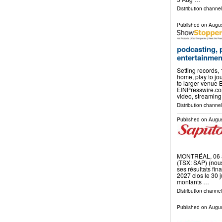
Distribution channe
Published on
Augus
podcasting, 
entertainmen
Setting records,
home, play to jou
to larger venue
EINPresswire.com
video, streamin
Distribution channe
Published on
Augus
MONTRÉAL, 06 a
(TSX: SAP) (nous
ses résultats fin
2027 clos le 30 j
montants …
Distribution channe
Published on
Augus